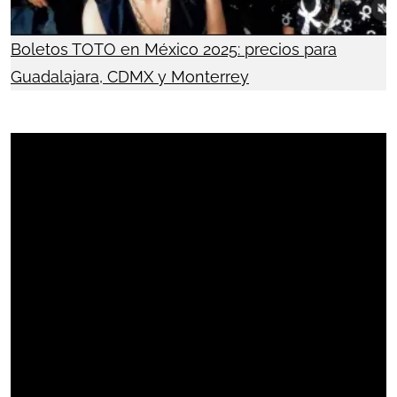
Boletos TOTO en México 2025: precios para
Guadalajara, CDMX y Monterrey