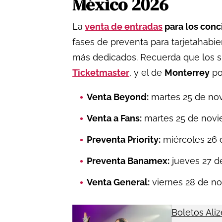
México 2026
La
venta de entradas
para los conc
fases de preventa para tarjetahabie
más dedicados. Recuerda que los
Ticketmaster
, y el de
Monterrey
p
Venta Beyond:
martes 25 de nov
Venta a Fans:
martes 25 de novi
Preventa Priority:
miércoles 26 
Preventa Banamex:
jueves 27 d
Venta General:
viernes 28 de no
Boletos Ali